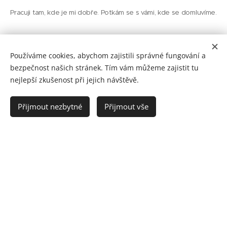
Pracuji tam, kde je mi dobře. Potkám se s vámi, kde se domluvíme.
Fakturační údaje
:
Používáme cookies, abychom zajistili správné fungování a
bezpečnost našich stránek. Tím vám můžeme zajistit tu
​Aneta Šebečková
nejlepší zkušenost při jejich návštěvě.
Východní Stráň 404
250 72 Předboj
Přijmout nezbytné
Přijmout vše
IČO 03429148
Nejsem plátcem DPH
Bankovní
spojení:
Partners banka
2906098963/6363