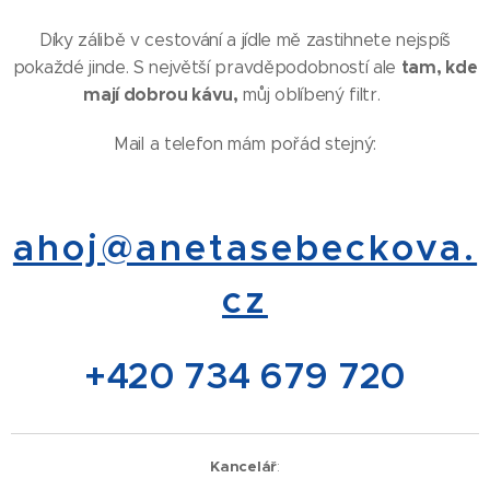
Díky zálibě v cestování a jídle mě zastihnete nejspíš
tam, kde
pokaždé jinde. S největší pravděpodobností ale
mají dobrou kávu,
můj oblíbený filtr. 🙂
Mail a telefon mám pořád stejný:
ahoj@anetasebeckova.
cz
+420 734 679 720
Kancelář
: