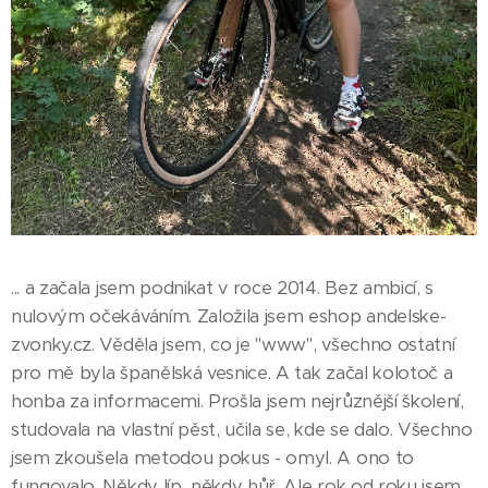
... a začala jsem podnikat v roce 2014. Bez ambicí, s
nulovým očekáváním. Založila jsem eshop andelske-
zvonky.cz. Věděla jsem, co je "www", všechno ostatní
pro mě byla španělská vesnice. A tak začal kolotoč a
honba za informacemi. Prošla jsem nejrůznější školení,
studovala na vlastní pěst, učila se, kde se dalo. Všechno
jsem zkoušela metodou pokus - omyl. A ono to
fungovalo. Někdy líp, někdy hůř. Ale rok od roku jsem