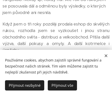
se posouvala dál a odměnou byly výsledky, o kterých
jsem původně ani nesnila.
Když jsem o tři roky později prodala eshop do skvělých
rukou, rozhodla jsem se vyzkoušet i jinou stranu
obchodního světa - distribuci a velkoobchod. Přišla další
výzva, další pokusy a omyly. A další kotrmelce i
úspěchy .
Používáme cookies, abychom zajistili správné fungování a
Od začátku mě Facebook zajímal víc než ostatní věci.
bezpečnost našich stránek. Tím vám můžeme zajistit tu
Jeho alchymie a možnosti mi nedaly spát, a aniž to
nejlepší zkušenost při jejich návštěvě.
bylo cílené, zjistila jsem, že moje cesta se začala ubírat
právě jeho směrem. Prohlubovala jsem si znalosti,
Přijmout nezbytné
Přijmout vše
všechno testovala na vlastních projektech a začala
pomáhat a radit s Facebookem přátelům,
podnikatelům i firmám.