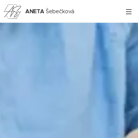
ANETA
Šebečková