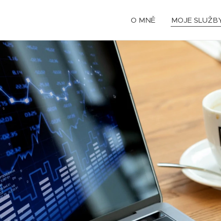
O MNĚ
MOJE SLUŽB