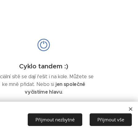
Cyklo tandem :)
ciální sítě se dají řešit i na kole. Můžete se
jen společně
ke mně přidat. Nebo si
vyčistíme hlavu
.
Přijmout nezbytné
Přijmout vše